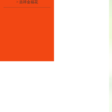
> 吉祥金福花